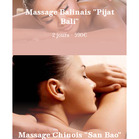
Massage Balinais "Pijat
Bali"
2 jours - 590€
Massage Chinois "San Bao"