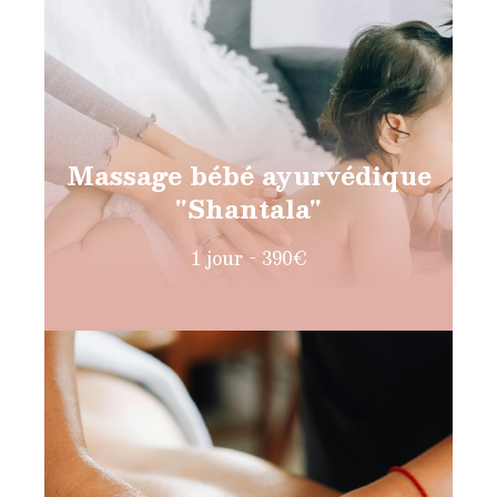
Massage bébé ayurvédique
"Shantala"
1 jour - 390€